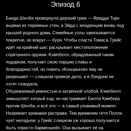
Эпизод 6
Банда Шелби провернула дерзкий трюк — Фредди Торн
вырван из тюремных стен, а Эйда с младенцем вновь под
крышей родного дома. Семейные узлы завязываются
покрепче, но вокруг — буря. Чтобы спасти Томаса, Грейс
идёт на крайний шаг: раскрывает местоположение
спрятанного оружия. Кэмпбелл, обрадованный таким
подарком, получает свою порцию славы и
благодарностей, но ловить «Козырьков» ему не
разрешают — слишком громкое дело, и в Лондоне не
хотят скандала.
Обуреваемый ревностью и затаённой злобой, Кэмпбелл
замышляет хитрый ход: он настраивает Билли Кимбера
против Шелби, и всё это — в самый уязвимый момент.
Назревает кровавая расправа. Тем временем тётя Полли
чует неладное: у Грейс слишком уж хорошо получается
быть «просто барменшей». Она вызывает её на